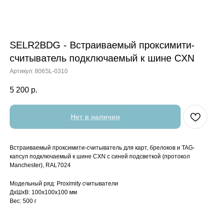
SELR2BDG - Встраиваемый проксимити-
считыватель подключаемый к шине CXN
Артикул:
806SL-0310
5 200
р.
Нет в наличии
Встраиваемый проксимити-считыватель для карт, брелоков и TAG-
капсул подключаемый к шине CXN с синей подсветкой (протокол
Manchester), RAL7024
Модельный ряд: Proximity считыватели
ДxШxВ: 100x100x100 мм
Вес: 500 г