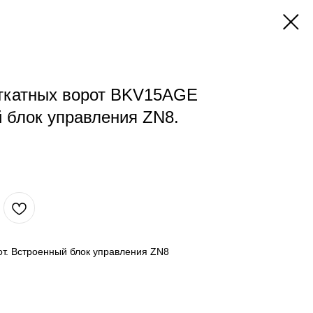
откатных ворот BKV15AGE
 блок управления ZN8.
от. Встроенный блок управления ZN8