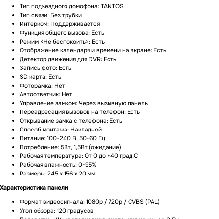
Тип подъездного домофона: TANTOS
Тип связи: Без трубки
Интерком: Поддерживается
Функция общего вызова: Есть
Режим <Не беспокоить>: Есть
Отображение календаря и времени на экране: Есть
Детектор движения для DVR: Есть
Запись фото: Есть
SD карта: Есть
Фоторамка: Нет
Автоответчик: Нет
Управление замком: Через вызывную панель
Переадресация вызовов на телефон: Есть
Открывание замка с телефона: Есть
Способ монтажа: Накладной
Питание: 100-240 В, 50-60 Гц
Потребление: 5Вт, 1,5Вт (ожидание)
Рабочая температура: От 0 до +40 град.С
Рабочая влажность: 0-95%
Размеры: 245 x 156 x 20 мм
Характеристика панели
Формат видеосигнала: 1080p / 720p / CVBS (PAL)
Угол обзора: 120 градусов