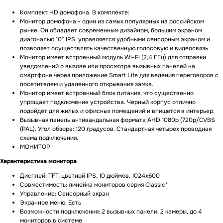
Комплект HD домофона. В комплекте:
Монитор домофона - один из самых популярных на российском
рынке. Он обладает современным дизайном, большим экраном
диагональю 10” IPS, управляется удобными сенсорным экраном и
позволяет осуществлять качественную голосовую и видеосвязь.
Монитор имеет встроенный модуль Wi-Fi (2,4 ГГц) для отправки
уведомлений о вызове или просмотра вызывных панелей на
смартфоне через приложение Smart Life для ведения переговоров с
посетителем и удаленного открывания замка.
Монитор имеет встроенный блок питания, что существенно
упрощает подключение устройства. Черный корпус отлично
подойдет для жилых и офисных помещений и впишется в интерьер.
Вызывная панель антивандальная формата AHD 1080p (720p/CVBS
(PAL). Угол обзора: 120 градусов. Стандартная четырех проводная
схема подключения.
МОНИТОР
Характеристика монитора
Дисплей: TFT, цветной IPS, 10 дюймов, 1024х600
Совместимость: линейка мониторов серия Classic*
Управление: Сенсорный экран
Экранное меню: Есть
Возможности подключения: 2 вызывных панели, 2 камеры, до 4
мониторов в системе