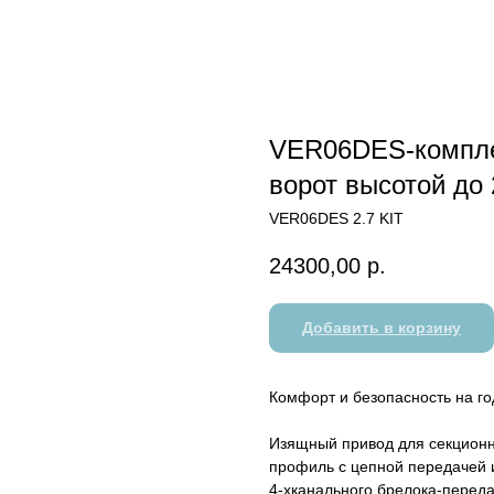
VER06DES-компле
ворот высотой до 
VER06DES 2.7 KIT
24300,00
р.
Добавить в корзину
Комфорт и безопасность на го
Изящный привод для секционн
профиль с цепной передачей
4-хканального брелока-переда