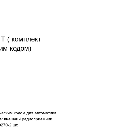
T ( комплект
им кодом)
ческим кодом для автоматики
та: внешний радиоприемник
270-2 шт.