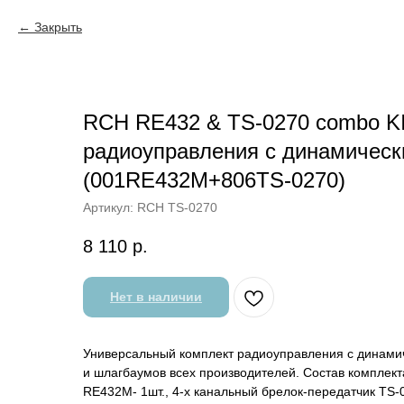
Закрыть
RCH RE432 & TS-0270 combo KI
радиоуправления с динамическ
(001RE432M+806TS-0270)
Артикул:
RCH TS-0270
8 110
р.
Нет в наличии
Универсальный комплект радиоуправления с динами
и шлагбаумов всех производителей. Состав комплек
RE432M- 1шт., 4-х канальный брелок-передатчик TS-0