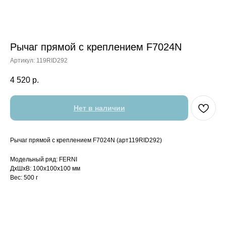
Рычаг прямой с креплением F7024N
Артикул:
119RID292
4 520
р.
Нет в наличии
Рычаг прямой с креплением F7024N (арт119RID292)
Модельный ряд: FERNI
ДxШxВ: 100x100x100 мм
Вес: 500 г