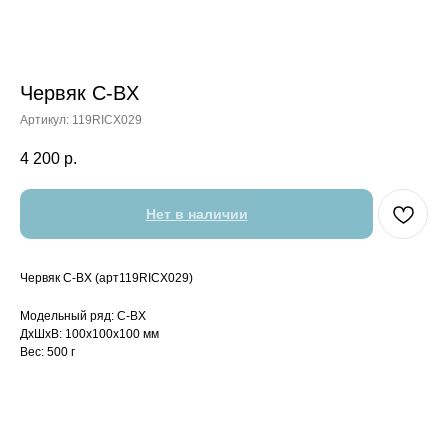
Червяк C-BX
Артикул:
119RICX029
4 200
р.
Нет в наличии
Червяк C-BX (арт119RICX029)
Модельный ряд: C-BX
ДxШxВ: 100x100x100 мм
Вес: 500 г