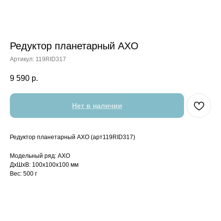
Редуктор планетарный АХO
Артикул:
119RID317
9 590
р.
Нет в наличии
Редуктор планетарный АХO (арт119RID317)
Модельный ряд: AXO
ДxШxВ: 100x100x100 мм
Вес: 500 г