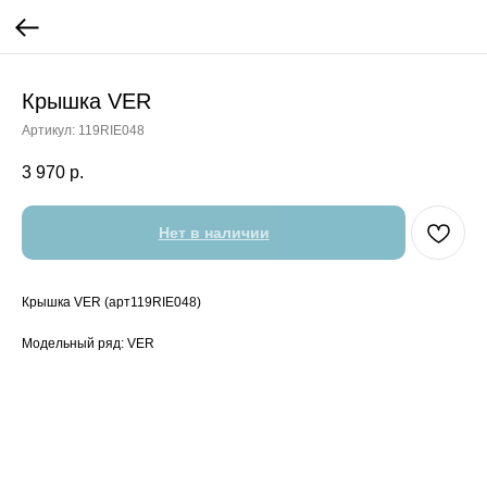
Крышка VER
Артикул:
119RIE048
3 970
р.
Нет в наличии
Крышка VER (арт119RIE048)
Модельный ряд: VER