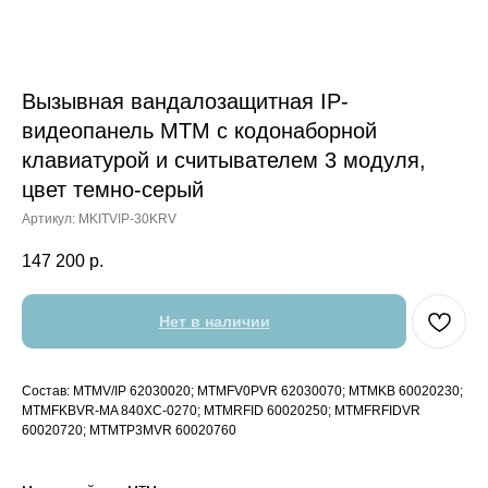
Вызывная вандалозащитная IP-
видеопанель MTM с кодонаборной
клавиатурой и считывателем 3 модуля,
цвет темно-серый
Артикул:
MKITVIP-30KRV
147 200
р.
Нет в наличии
Состав: MTMV/IP 62030020; MTMFV0PVR 62030070; MTMKB 60020230;
MTMFKBVR-MA 840XC-0270; MTMRFID 60020250; MTMFRFIDVR
60020720; MTMTP3MVR 60020760