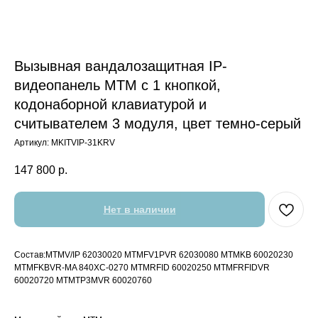
Вызывная вандалозащитная IP-
видеопанель MTM с 1 кнопкой,
кодонаборной клавиатурой и
считывателем 3 модуля, цвет темно-серый
Артикул:
MKITVIP-31KRV
147 800
р.
Нет в наличии
Состав:MTMV/IP 62030020 MTMFV1PVR 62030080 MTMKB 60020230
MTMFKBVR-MA 840XC-0270 MTMRFID 60020250 MTMFRFIDVR
60020720 MTMTP3MVR 60020760