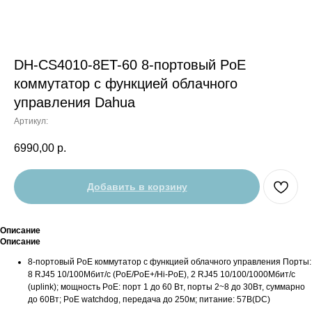
DH-CS4010-8ET-60 8-портовый PoE
коммутатор с функцией облачного
управления Dahua
Артикул:
6990,00
р.
Добавить в корзину
Описание
Описание
8-портовый PoE коммутатор с функцией облачного управления Порты:
8 RJ45 10/100Мбит/с (PoE/PoE+/Hi-PoE), 2 RJ45 10/100/1000Мбит/с
(uplink); мощность PoE: порт 1 до 60 Вт, порты 2~8 до 30Вт, суммарно
до 60Вт; PoE watchdog, передача до 250м; питание: 57В(DC)