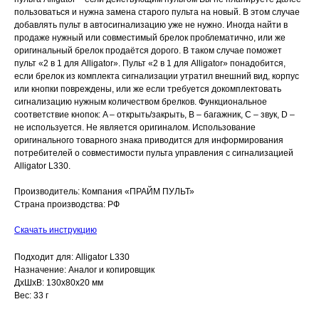
пользоваться и нужна замена старого пульта на новый. В этом случае
добавлять пульт в автосигнализацию уже не нужно. Иногда найти в
продаже нужный или совместимый брелок проблематично, или же
оригинальный брелок продаётся дорого. В таком случае поможет
пульт «2 в 1 для Alligator». Пульт «2 в 1 для Alligator» понадобится,
если брелок из комплекта сигнализации утратил внешний вид, корпус
или кнопки повреждены, или же если требуется докомплектовать
сигнализацию нужным количеством брелков. Функциональное
соответствие кнопок: A – открыть/закрыть, B – багажник, C – звук, D –
не используется. Не является оригиналом. Использование
оригинального товарного знака приводится для информирования
потребителей о совместимости пульта управления с сигнализацией
Alligator L330.
Производитель: Компания «ПРАЙМ ПУЛЬТ»
Страна производства: РФ
Скачать инструкцию
Подходит для: Alligator L330
Назначение: Аналог и копировщик
ДxШxВ: 130x80x20 мм
Вес: 33 г