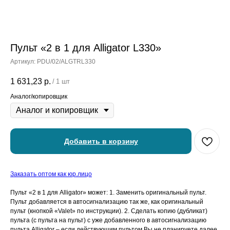
Пульт «2 в 1 для Alligator L330»
Артикул:
PDU/02/ALGTRL330
1 631,23
р.
/
1 шт
Аналог/копировщик
Добавить в корзину
Заказать оптом как юр.лицо
Пульт «2 в 1 для Alligator» может: 1. Заменить оригинальный пульт.
Пульт добавляется в автосигнализацию так же, как оригинальный
пульт (кнопкой «Valet» по инструкции). 2. Сделать копию (дубликат)
пульта (с пульта на пульт) с уже добавленного в автосигнализацию
пульта Alligator – если действующим пультом Вы не планируете далее