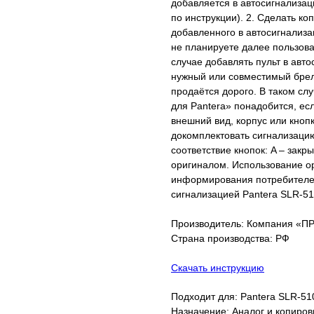
добавляется в автосигнализаци
по инструкции). 2. Сделать коп
добавленного в автосигнализа
не планируете далее пользова
случае добавлять пульт в авт
нужный или совместимый брел
продаётся дорого. В таком слу
для Pantera» понадобится, ес
внешний вид, корпус или кноп
докомплектовать сигнализаци
соответствие кнопок: A – закры
оригиналом. Использование ор
информирования потребителей
сигнализацией Pantera SLR-51
Производитель: Компания «
Страна производства: РФ
Скачать инструкцию
Подходит для: Pantera SLR-51
Назначение: Аналог и копиро