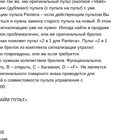
ю так же, как оригинальный пульт (кнопкой «Valet»
ию (дубликат) пульта (с пульта на пульт) с уже
цию пульта Pantera – если действующим пультом Вы
ться и нужна замена старого пульта на новый. В этом
осигнализацию уже не нужно. Иногда найти в продаже
ок проблематично, или же оригинальный брелок
чае поможет пульт «2 в 1 для Pantera». Пульт «2 в 1
ли брелок из комплекта сигнализации утратил
ки повреждены, или же если требуется
ю нужным количеством брелков. Функциональное
ть, B – открыть, C – багажник, D – «F». Не является
игинального товарного знака приводится для
 о совместимости пульта управления с
00.
ПРАЙМ ПУЛЬТ»
00
вщик