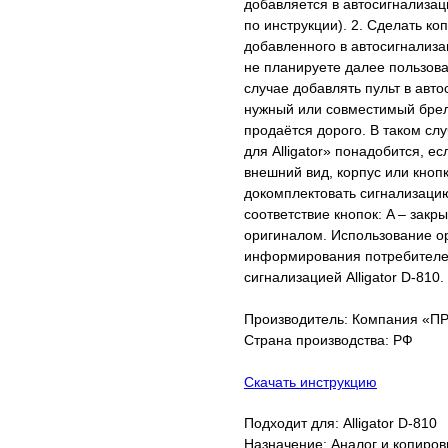
добавляется в автосигнализаци
по инструкции). 2. Сделать коп
добавленного в автосигнализа
не планируете далее пользова
случае добавлять пульт в авт
нужный или совместимый брел
продаётся дорого. В таком случ
для Alligator» понадобится, е
внешний вид, корпус или кноп
докомплектовать сигнализаци
соответствие кнопок: A – закры
оригиналом. Использование ор
информирования потребителей
сигнализацией Alligator D-810.
Производитель: Компания «
Страна производства: РФ
Скачать инструкцию
Подходит для: Alligator D-810
Назначение: Аналог и копиро