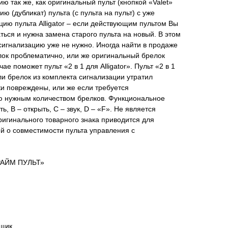
ю так же, как оригинальный пульт (кнопкой «Valet»
ию (дубликат) пульта (с пульта на пульт) с уже
цию пульта Alligator – если действующим пультом Вы
ться и нужна замена старого пульта на новый. В этом
осигнализацию уже не нужно. Иногда найти в продаже
ок проблематично, или же оригинальный брелок
ае поможет пульт «2 в 1 для Alligator». Пульт «2 в 1
сли брелок из комплекта сигнализации утратил
ки повреждены, или же если требуется
ю нужным количеством брелков. Функциональное
ть, B – открыть, C – звук, D – «F». Не является
игинального товарного знака приводится для
 о совместимости пульта управления с
ПРАЙМ ПУЛЬТ»
вщик