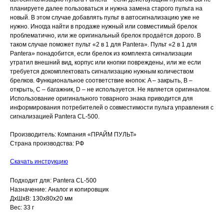
планируете далее пользоваться и нужна замена старого пульта на
новый. В этом случае добавлять пульт в автосигнализацию уже не
нужно. Иногда найти в продаже нужный или совместимый брелок
проблематично, или же оригинальный брелок продаётся дорого. В
таком случае поможет пульт «2 в 1 для Pantera». Пульт «2 в 1 для
Pantera» понадобится, если брелок из комплекта сигнализации
утратил внешний вид, корпус или кнопки повреждены, или же если
требуется докомплектовать сигнализацию нужным количеством
брелков. Функциональное соответствие кнопок: A – закрыть, B –
открыть, C – багажник, D – не используется. Не является оригиналом.
Использование оригинального товарного знака приводится для
информирования потребителей о совместимости пульта управления с
сигнализацией Pantera CL-500.
Производитель: Компания «ПРАЙМ ПУЛЬТ»
Страна производства: РФ
Скачать инструкцию
Подходит для: Pantera CL-500
Назначение: Аналог и копировщик
ДxШxВ: 130x80x20 мм
Вес: 33 г